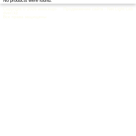
No products were found.
Copyright © 2026
www.kupi-
Продвижение сайта - Net Light Lab
dveri.kz
Все права защищены