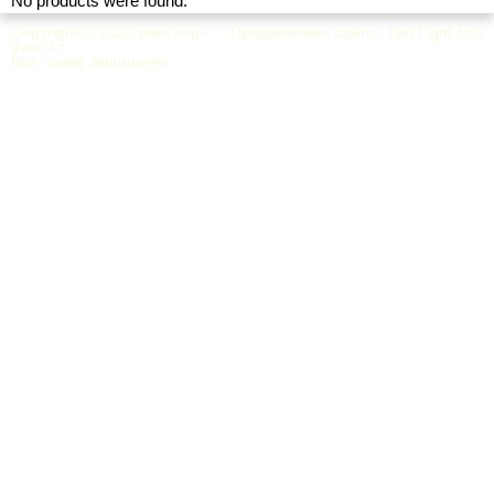
No products were found.
Copyright © 2026
www.kupi-
Продвижение сайта - Net Light Lab
dveri.kz
Все права защищены